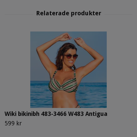
Wiki bikinibh 483-3466 W483 Antigua
599 kr