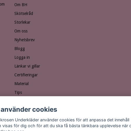
som
Om BH
Skötselråd
Storlekar
Om oss
Nyhetsbrev
Blogg
Logga in
Länkar vi gillar
Certifieringar
Material
Tips
Ge bort ett presentkort!
 använder cookies
Personuppgiftspolicy
Vanliga frågor
krosen Underkläder använder cookies för att anpassa det innehåll
 visas för dig och för att du ska få bästa tänkbara upplevelse när 