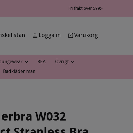
Fri frakt över 599:-
skelistan
Logga in
Varukorg
oungewear
REA
Övrigt
Badkläder man
erbra W032
ct Strapless Bra