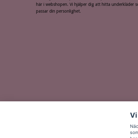
här i webshopen. Vi hjälper dig att hitta underkläder 
passar din personlighet.
Vi
Näc
som