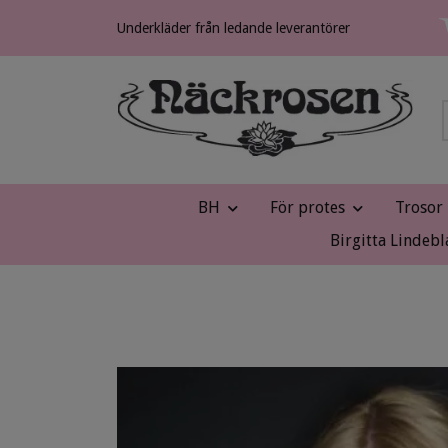
Underkläder från ledande leverantörer
BH
För protes
Trosor
Birgitta Lindebl