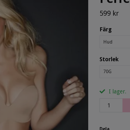
599 kr
Färg
Hud
Storlek
70G
I lager.
Dela