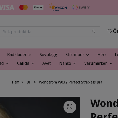
Ön
Badkläder
Sovplagg
Strumpor
Herr
L
ad
Calida
Avet
Nanso
Varumärken
Hem
BH
Wonderbra W032 Perfect Strapless Bra
Wond
Perfe