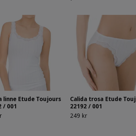
a linne Etude Toujours
Calida trosa Etude Tou
 / 001
22192 / 001
r
249 kr