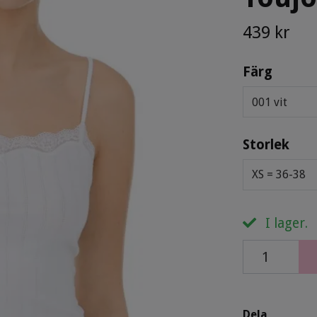
439 kr
Färg
001 vit
Storlek
XS = 36-38
I lager.
Dela