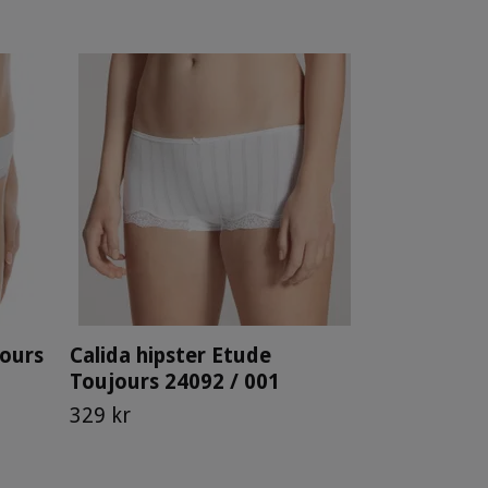
Calida box
24192 / 00
299 kr
jours
Calida hipster Etude
Toujours 24092 / 001
329 kr