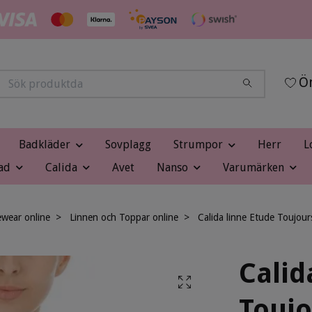
Ön
Badkläder
Sovplagg
Strumpor
Herr
L
ad
Calida
Avet
Nanso
Varumärken
wear online
Linnen och Toppar online
Calida linne Etude Toujou
Calid
Toujo