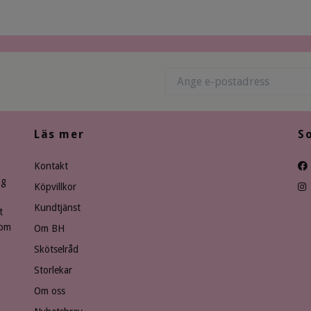
Läs mer
S
Kontakt
ng
Köpvillkor
Kundtjänst
t
som
Om BH
Skötselråd
Storlekar
Om oss