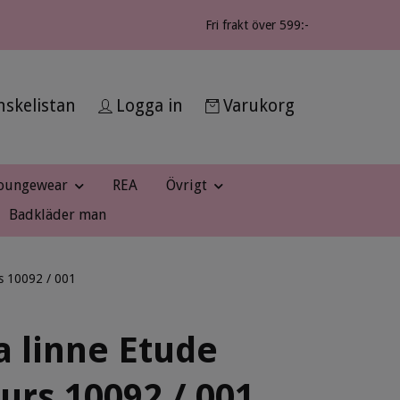
Fri frakt över 599:-
skelistan
Logga in
Varukorg
oungewear
REA
Övrigt
Badkläder man
rs 10092 / 001
a linne Etude
urs 10092 / 001