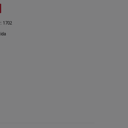
:
1702
lida