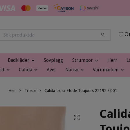
Ön
Badkläder
Sovplagg
Strumpor
Herr
L
ad
Calida
Avet
Nanso
Varumärken
Hem
Trosor
Calida trosa Etude Toujours 22192 / 001
Calid
Toujo