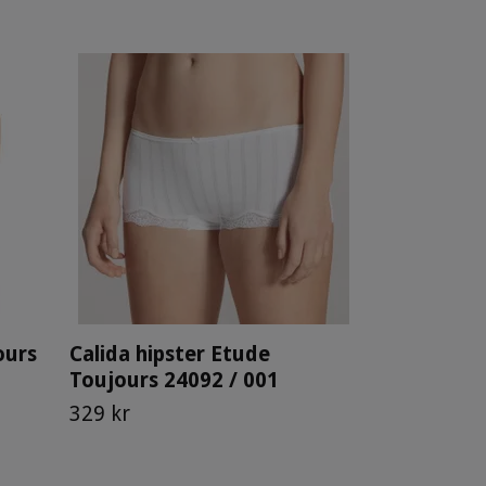
Calida box
24192 / 00
299 kr
ours
Calida hipster Etude
Toujours 24092 / 001
329 kr