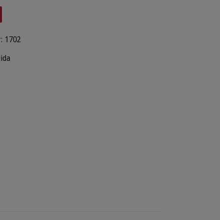
:
1702
lida