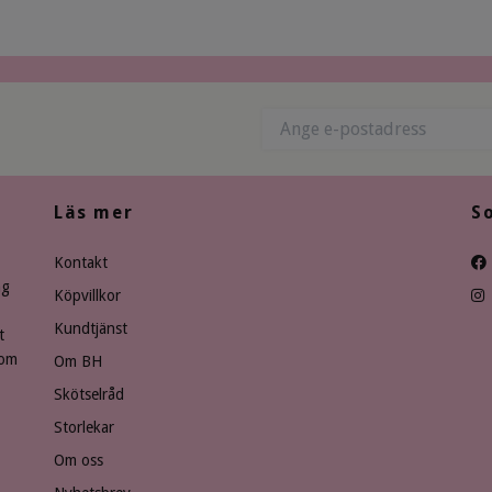
Läs mer
S
Kontakt
ng
Köpvillkor
Kundtjänst
t
som
Om BH
Skötselråd
Storlekar
Om oss