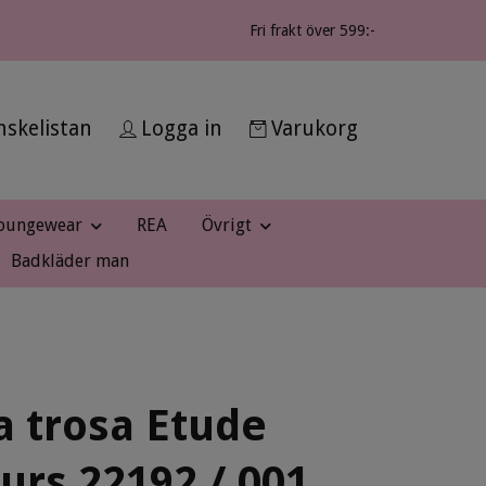
Fri frakt över 599:-
skelistan
Logga in
Varukorg
oungewear
REA
Övrigt
Badkläder man
a trosa Etude
urs 22192 / 001