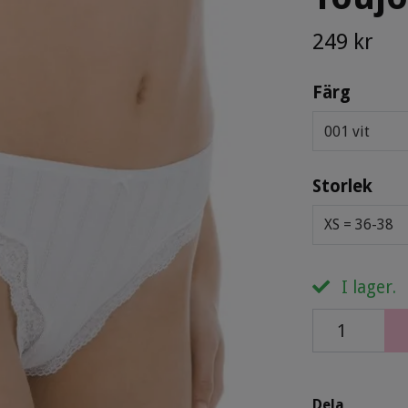
249 kr
Färg
001 vit
Storlek
XS = 36-38
I lager.
Dela