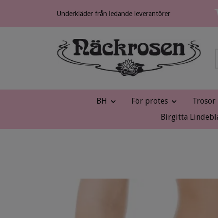
Underkläder från ledande leverantörer
BH
För protes
Trosor
Birgitta Lindebl