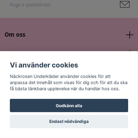
Om oss
Läs mer
Vi använder cookies
Sociala medier
Näckrosen Underkläder använder cookies för att
anpassa det innehåll som visas för dig och för att du ska
få bästa tänkbara upplevelse när du handlar hos oss.
Godkänn alla
© 2026 Näckrosen Underkläder
Endast nödvändiga