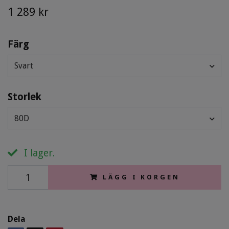
1 289 kr
Färg
Svart
Storlek
80D
I lager.
LÄGG I KORGEN
Dela