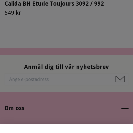
Calida BH Etude Toujours 3092 / 992
649 kr
Anmäl dig till vår nyhetsbrev
Om oss
Läs mer