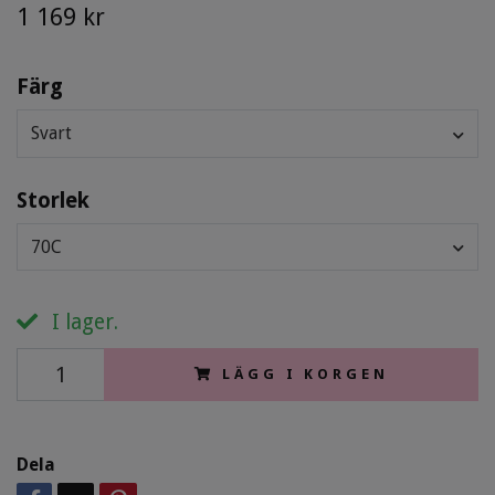
1 169 kr
Färg
Svart
Storlek
70C
I lager.
LÄGG I KORGEN
Dela