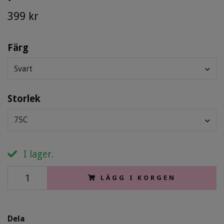
399 kr
Färg
Svart
Storlek
75C
I lager.
LÄGG I KORGEN
Dela