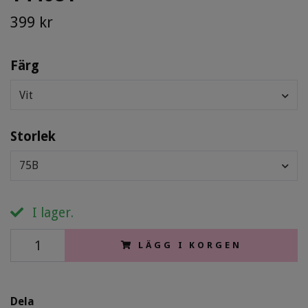
399 kr
Färg
Vit
Storlek
75B
I lager.
LÄGG I KORGEN
Dela