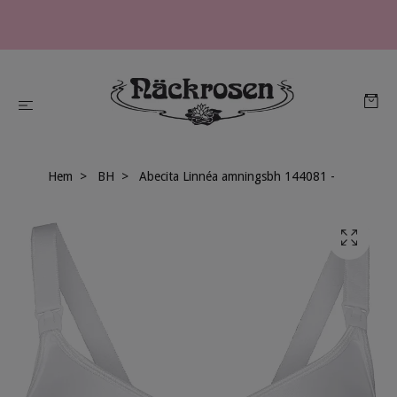
Hem
BH
Abecita Linnéa amningsbh 144081 -