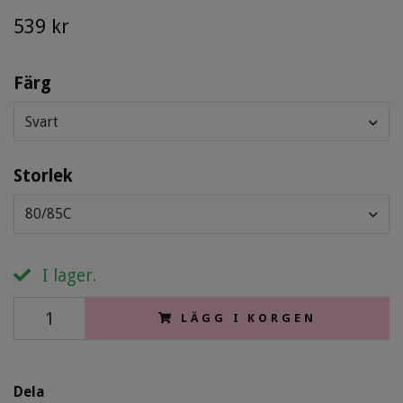
539 kr
Färg
Svart
Storlek
80/85C
I lager.
LÄGG I KORGEN
Dela