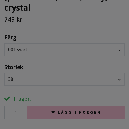
crystal
749 kr
Färg
001 svart
Storlek
38
I lager.
LÄGG I KORGEN