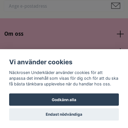
Om oss
Läs mer
Vi använder cookies
Sociala medier
Näckrosen Underkläder använder cookies för att
anpassa det innehåll som visas för dig och för att du ska
få bästa tänkbara upplevelse när du handlar hos oss.
Godkänn alla
© 2026 Näckrosen Underkläder
Endast nödvändiga