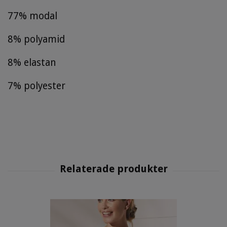
77% modal
8% polyamid
8% elastan
7% polyester