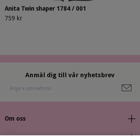
Anita Twin shaper 1784 / 001
759 kr
Anmäl dig till vår nyhetsbrev
Om oss
Läs mer