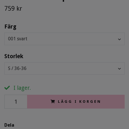
759 kr
Färg
001 svart
Storlek
S / 36-36
I lager.
LÄGG I KORGEN
Dela