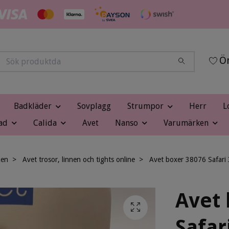
Ön
Badkläder
Sovplagg
Strumpor
Herr
L
ad
Calida
Avet
Nanso
Varumärken
ken
Avet trosor, linnen och tights online
Avet boxer 38076 Safari 
Avet 
Safar