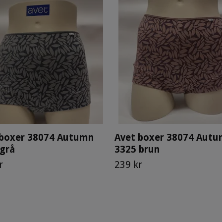
 boxer 38074 Autumn
Avet boxer 38074 Aut
grå
3325 brun
r
239 kr