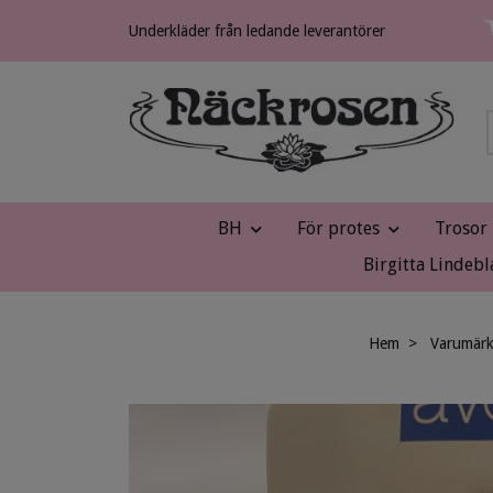
Underkläder från ledande leverantörer
BH
För protes
Trosor
Birgitta Lindebl
Hem
Varumär