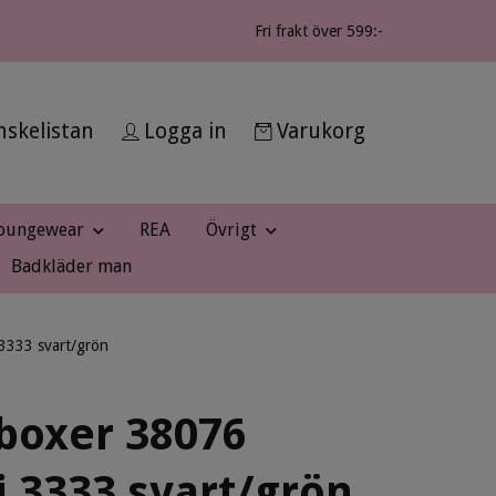
Fri frakt över 599:-
skelistan
Logga in
Varukorg
oungewear
REA
Övrigt
Badkläder man
3333 svart/grön
boxer 38076
i 3333 svart/grön