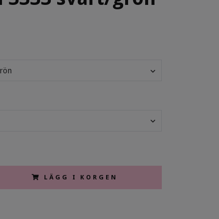
grön
LÄGG I KORGEN