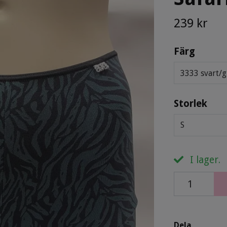
239 kr
Färg
3333 svart/
Storlek
S
I lager.
Dela