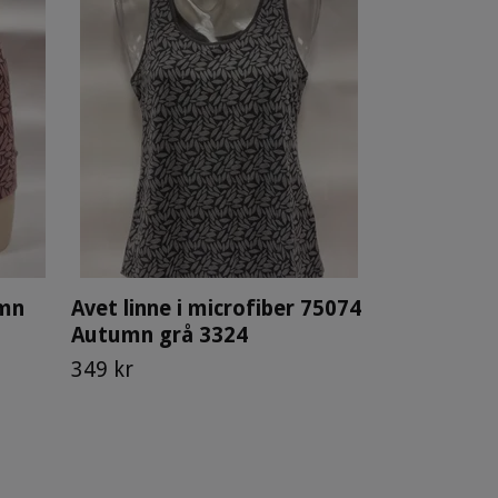
umn
Avet linne i microfiber 75074
Autumn grå 3324
349 kr