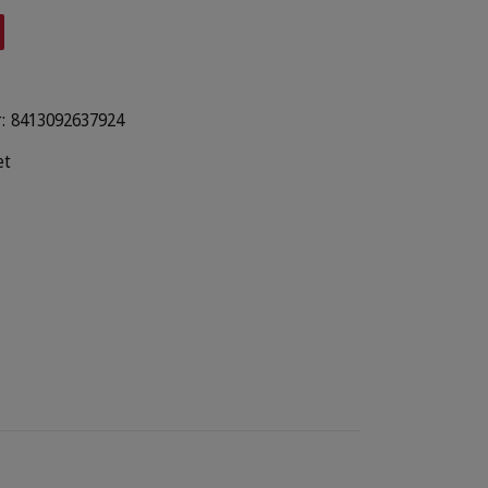
:
8413092637924
et