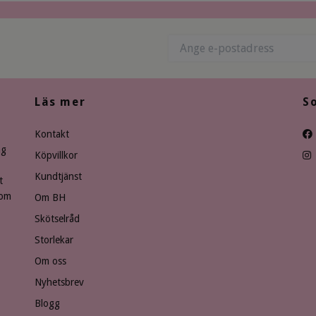
Läs mer
S
Kontakt
ng
Köpvillkor
Kundtjänst
t
som
Om BH
Skötselråd
Storlekar
Om oss
Nyhetsbrev
Blogg