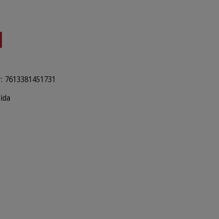
:
7613381451731
lida