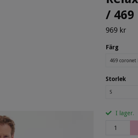
/ 469
969 kr
Färg
469 coronet
Storlek
S
I lager.