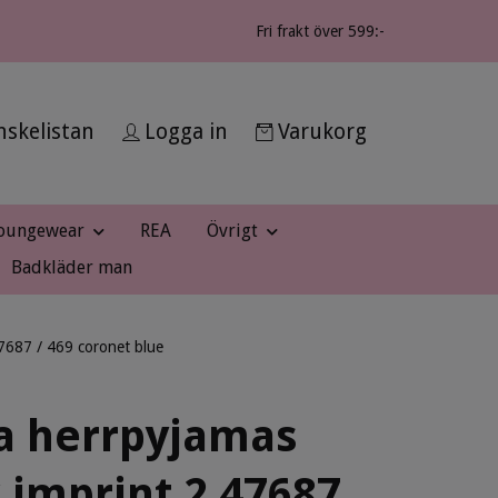
Fri frakt över 599:-
skelistan
Logga in
Varukorg
oungewear
REA
Övrigt
Badkläder man
47687 / 469 coronet blue
a herrpyjamas
 imprint 2 47687