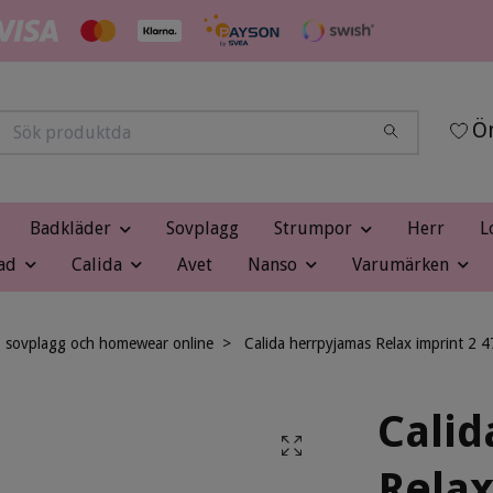
Ön
Badkläder
Sovplagg
Strumpor
Herr
L
ad
Calida
Avet
Nanso
Varumärken
, sovplagg och homewear online
Calida herrpyjamas Relax imprint 2 
Calid
Relax