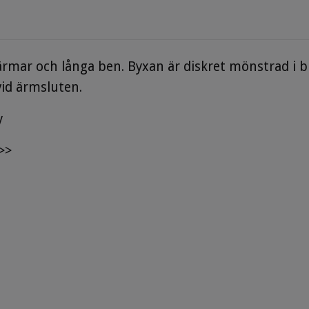
mar och långa ben. Byxan är diskret mönstrad i blå
id ärmsluten.
y
>>