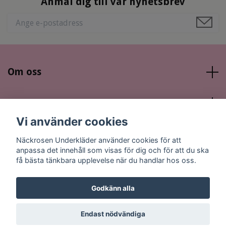
Anmäl dig till vår nyhetsbrev
Om oss
Läs mer
Vi använder cookies
Sociala medier
Näckrosen Underkläder använder cookies för att
anpassa det innehåll som visas för dig och för att du ska
få bästa tänkbara upplevelse när du handlar hos oss.
Godkänn alla
© 2026 Näckrosen Underkläder
Endast nödvändiga