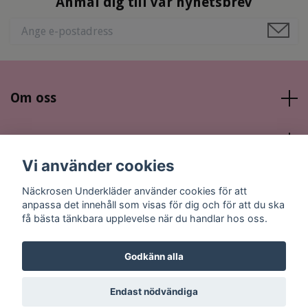
Anmäl dig till vår nyhetsbrev
Om oss
Läs mer
Vi använder cookies
Sociala medier
Näckrosen Underkläder använder cookies för att
anpassa det innehåll som visas för dig och för att du ska
få bästa tänkbara upplevelse när du handlar hos oss.
Godkänn alla
© 2026 Näckrosen Underkläder
Endast nödvändiga