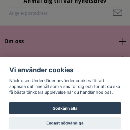
Anmäl dig till vår nyhetsbrev
Om oss
Läs mer
Vi använder cookies
Sociala medier
Näckrosen Underkläder använder cookies för att
anpassa det innehåll som visas för dig och för att du ska
få bästa tänkbara upplevelse när du handlar hos oss.
Godkänn alla
© 2026 Näckrosen Underkläder
Endast nödvändiga