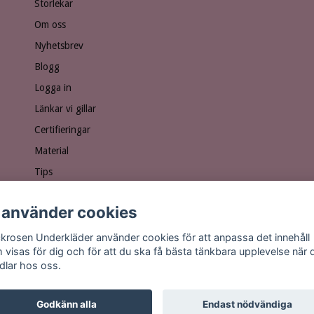
Storlekar
Om oss
Nyhetsbrev
Blogg
Logga in
Länkar vi gillar
Certifieringar
Material
Tips
Ge bort ett presentkort!
 använder cookies
Personuppgiftspolicy
Vanliga frågor
krosen Underkläder använder cookies för att anpassa det innehåll
 visas för dig och för att du ska få bästa tänkbara upplevelse när 
dlar hos oss.
Godkänn alla
Endast nödvändiga