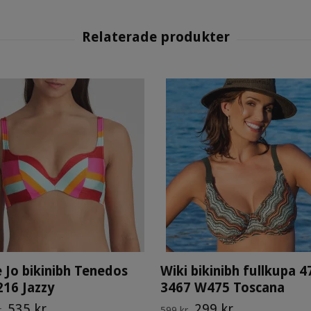
 Jo bikinibh Tenedos
Wiki bikinibh fullkupa 4
16 Jazzy
3467 W475 Toscana
535 kr
299 kr
r
599 kr