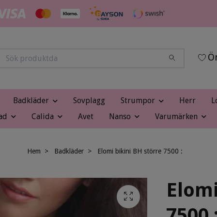
Ön
Badkläder
Sovplagg
Strumpor
Herr
L
ad
Calida
Avet
Nanso
Varumärken
Hem
Badkläder
Elomi bikini BH större 7500 :
Elomi
7500 