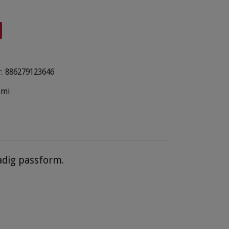
:
886279123646
omi
adig passform.