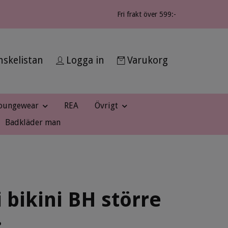
Fri frakt över 599:-
skelistan
Logga in
Varukorg
oungewear
REA
Övrigt
Badkläder man
 bikini BH större
: