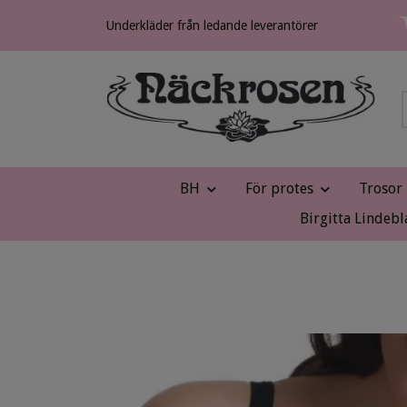
Underkläder från ledande leverantörer
BH
För protes
Trosor
Birgitta Lindebl