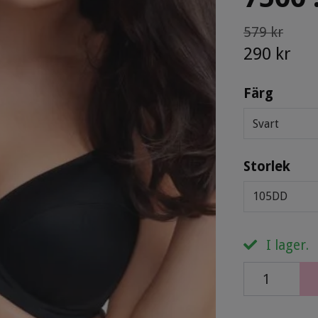
579 kr
290 kr
Färg
Svart
Storlek
105DD
I lager.