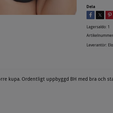
Dela
Lagersaldo:
1
Artikelnummer
Leverantör:
El
törre kupa. Ordentligt uppbyggd BH med bra och st