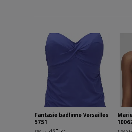
Fantasie badlinne Versailles
Marie
5751
10062
450 kr
899 kr
1 069 k