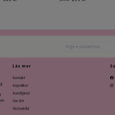
Läs mer
S
Kontakt
ng
Köpvillkor
Kundtjänst
t
som
Om BH
Skötselråd