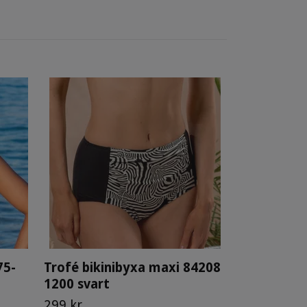
Anita badd
001 svart
1 519 kr
75-
Trofé bikinibyxa maxi 84208
1200 svart
299 kr