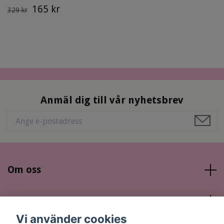
165 kr
329 kr
Anmäl dig till vår nyhetsbrev
Om oss
Läs mer
Vi använder cookies