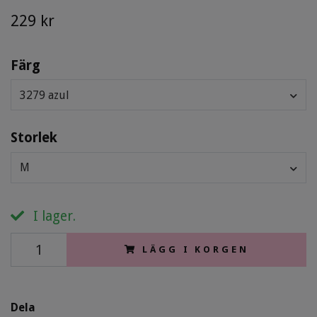
229 kr
Färg
3279 azul
Storlek
M
I lager.
LÄGG I KORGEN
Dela