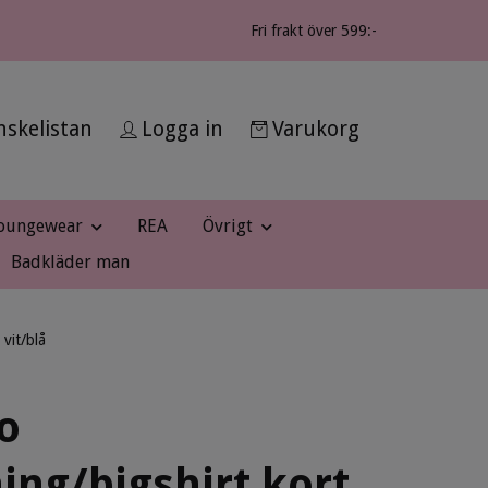
Fri frakt över 599:-
skelistan
Logga in
Varukorg
oungewear
REA
Övrigt
Badkläder man
vit/blå
o
ing/bigshirt kort