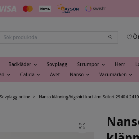
Ön
Badkläder
Sovplagg
Strumpor
Herr
L
ad
Calida
Avet
Nanso
Varumärken
Sovplagg online
Nanso klänning/bigshirt kort ärm Seilori 29404 2410 
Nans
klänn