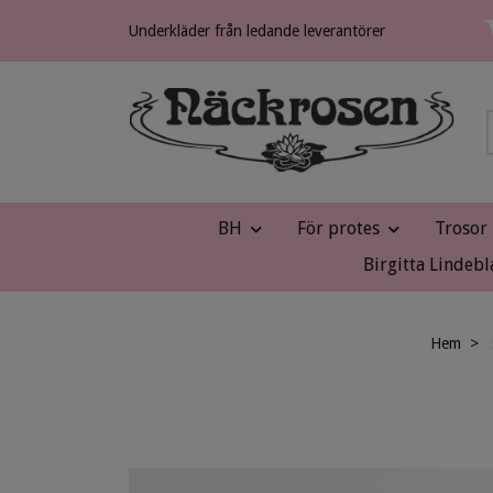
Underkläder från ledande leverantörer
BH
För protes
Trosor
Birgitta Lindebl
Hem