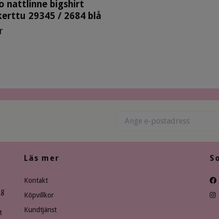
 nattlinne bigshirt
kerttu 29345 / 2684 blå
r
Läs mer
S
Kontakt
ng
Köpvillkor
Kundtjänst
t