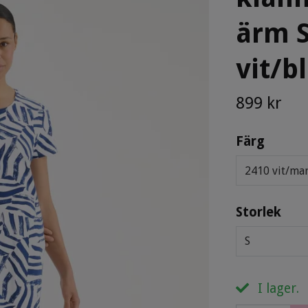
ärm S
vit/b
899 kr
Färg
2410 vit/ma
Storlek
S
I lager.