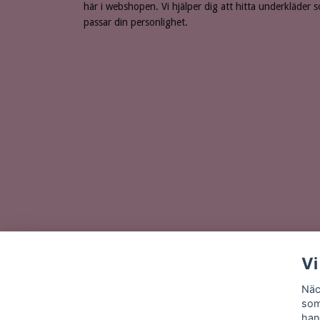
här i webshopen. Vi hjälper dig att hitta underkläder 
passar din personlighet.
Vi
Näc
som
han