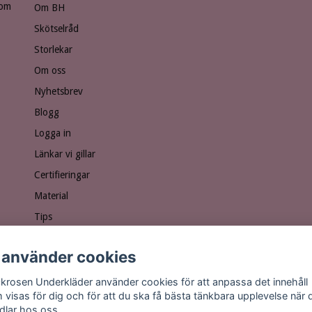
som
Om BH
Skötselråd
Storlekar
Om oss
Nyhetsbrev
Blogg
Logga in
Länkar vi gillar
Certifieringar
Material
Tips
Ge bort ett presentkort!
 använder cookies
Personuppgiftspolicy
Vanliga frågor
krosen Underkläder använder cookies för att anpassa det innehåll
 visas för dig och för att du ska få bästa tänkbara upplevelse när 
dlar hos oss.