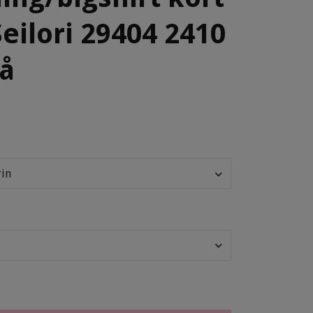
eilori 29404 2410
lå
rin