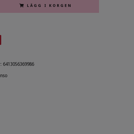
LÄGG I KORGEN
:
6413056369986
nso