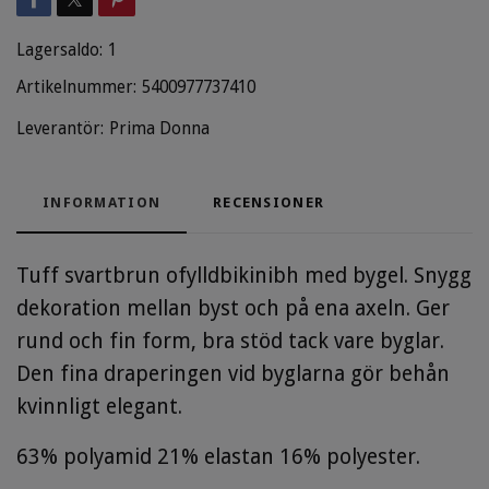
Lagersaldo:
1
Artikelnummer:
5400977737410
Leverantör:
Prima Donna
INFORMATION
RECENSIONER
Tuff svartbrun ofylldbikinibh med bygel. Snygg
dekoration mellan byst och på ena axeln. Ger
rund och fin form, bra stöd tack vare byglar.
Den fina draperingen vid byglarna gör behån
kvinnligt elegant.
63% polyamid 21% elastan 16% polyester.