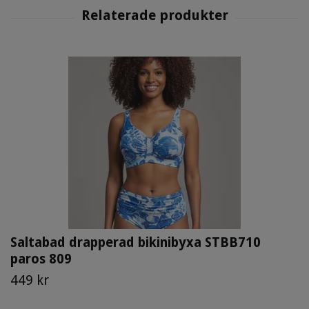
Saltabad drapperad bikinibyxa STBB710
paros 809
449 kr