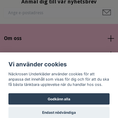
Anmäl dig till vår nyhetsbrev
Om oss
Läs mer
Vi använder cookies
Sociala medier
Näckrosen Underkläder använder cookies för att
anpassa det innehåll som visas för dig och för att du ska
få bästa tänkbara upplevelse när du handlar hos oss.
Godkänn alla
© 2026 Näckrosen Underkläder
Endast nödvändiga