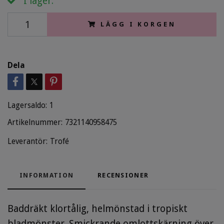
I lager.
LÄGG I KORGEN
Dela
Lagersaldo:
1
Artikelnummer:
7321140958475
Leverantör:
Trofé
INFORMATION
RECENSIONER
Baddräkt klortålig, helmönstad i tropiskt
bladmönster.
Smickrande omlottskärning över