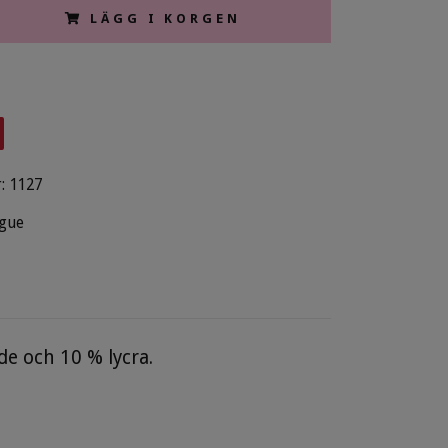
LÄGG I KORGEN
:
1127
gue
e och 10 % lycra.