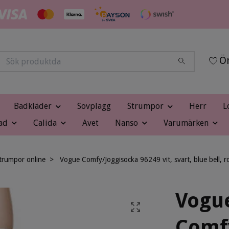
Ön
Badkläder
Sovplagg
Strumpor
Herr
L
ad
Calida
Avet
Nanso
Varumärken
trumpor online
Vogue Comfy/Joggisocka 96249 vit, svart, blue bell, r
Vogu
Comf