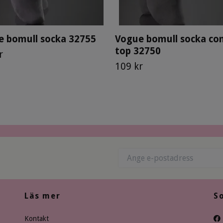
e bomull socka 32755
Vogue bomull socka co
top 32750
r
109 kr
Läs mer
S
Kontakt