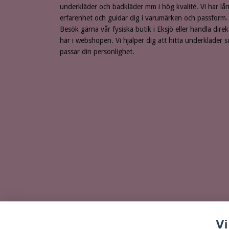
underkläder och badkläder mm i hög kvalité. Vi har lå
erfarenhet och guidar dig i varumärken och passform.
Besök gärna vår fysiska butik i Eksjö eller handla direk
här i webshopen. Vi hjälper dig att hitta underkläder 
passar din personlighet.
Vi