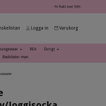
Fri frakt över 599:-
skelistan
Logga in
Varukorg
oungewear
REA
Övrigt
Badkläder man
osewater
e
y/Joggisocka