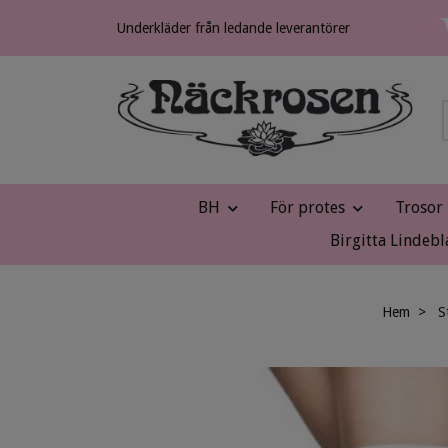
Underkläder från ledande leverantörer
BH
För protes
Trosor
Birgitta Lindebl
Hem
S