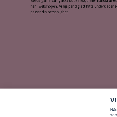
Besök gärna vår fysiska butik i Eksjö eller handla direk
här i webshopen. Vi hjälper dig att hitta underkläder 
passar din personlighet.
Vi
Näc
som