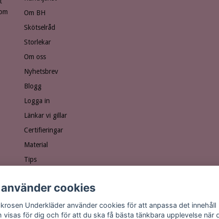
t
som
Om BH
Skötselråd
Storlekar
Om oss
Nyhetsbrev
Blogg
Logga in
Länkar vi gillar
Certifieringar
Material
Tips
Ge bort ett presentkort!
 använder cookies
Personuppgiftspolicy
Vanliga frågor
krosen Underkläder använder cookies för att anpassa det innehåll
 visas för dig och för att du ska få bästa tänkbara upplevelse när 