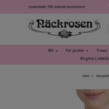
Underkläder från ledande leverantörer
BH
För protes
Trosor
Birgitta Lindebl
Hem
Varumär