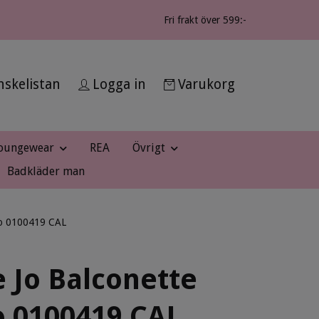
Fri frakt över 599:-
skelistan
Logga in
Varukorg
oungewear
REA
Övrigt
Badkläder man
ro 0100419 CAL
 Jo Balconette
o 0100419 CAL