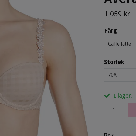
1 059 kr
Färg
Caffe latte
Storlek
70A
I lager.
Dela