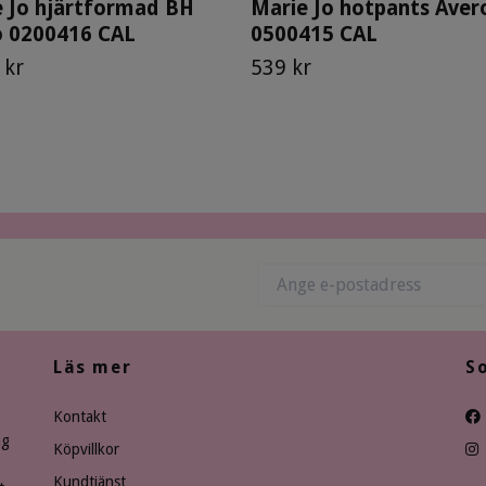
 Jo hjärtformad BH
Marie Jo hotpants Aver
o 0200416 CAL
0500415 CAL
 kr
539 kr
Läs mer
S
Kontakt
ng
Köpvillkor
Kundtjänst