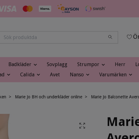
Ön
Badkläder
Sovplagg
Strumpor
Herr
L
ad
Calida
Avet
Nanso
Varumärken
ken
Marie Jo BH och underkläder online
Marie Jo Balconette Ave
Marie
Aver