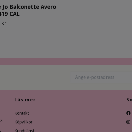
 Jo Balconette Avero
419 CAL
 kr
Läs mer
S
Kontakt
ng
Köpvillkor
Kundtjänst