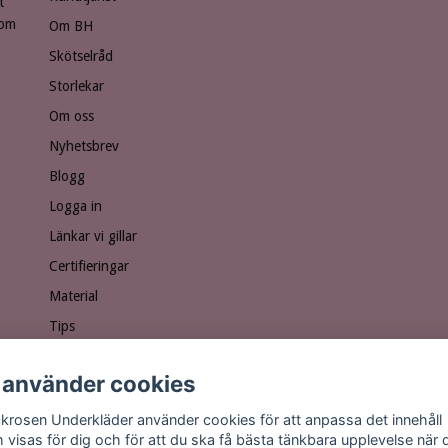
t
som
Om BH
Skötselråd
Storlekar
Om oss
Nyhetsbrev
Blogg
Logga in
Länkar vi gillar
Certifieringar
Material
Tips
Ge bort ett presentkort!
 använder cookies
Personuppgiftspolicy
Vanliga frågor
krosen Underkläder använder cookies för att anpassa det innehåll
 visas för dig och för att du ska få bästa tänkbara upplevelse när 