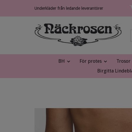
Underkläder från ledande leverantörer
BH
För protes
Trosor
Birgitta Lindebl