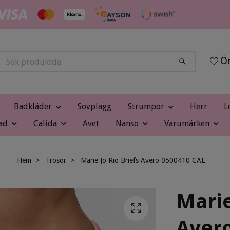
Ön
Badkläder
Sovplagg
Strumpor
Herr
L
ad
Calida
Avet
Nanso
Varumärken
Hem
Trosor
Marie Jo Rio Briefs Avero 0500410 CAL
Marie
Aver