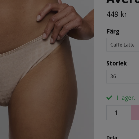
449 kr
Färg
Caffé Latte
Storlek
36
I lager.
Dela