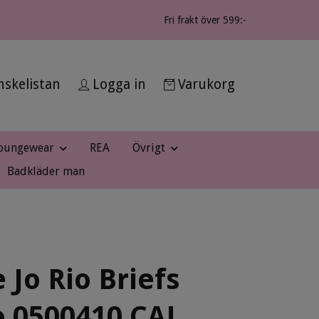
Fri frakt över 599:-
skelistan
Logga in
Varukorg
oungewear
REA
Övrigt
Badkläder man
 Jo Rio Briefs
o 0500410 CAL