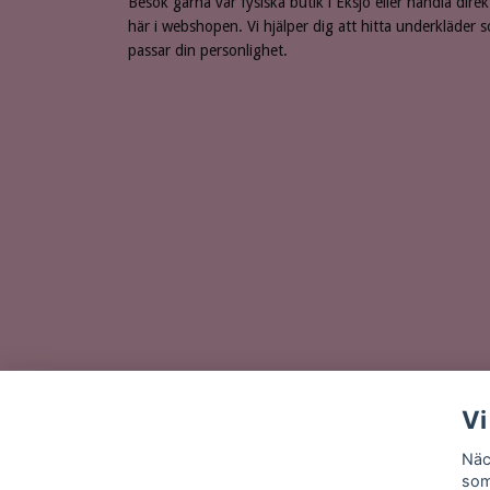
Besök gärna vår fysiska butik i Eksjö eller handla direk
här i webshopen. Vi hjälper dig att hitta underkläder 
passar din personlighet.
Vi
Näc
som