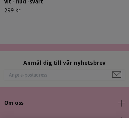
vit - hud -svart
299 kr
Anmäl dig till vår nyhetsbrev
Om oss
Läs mer