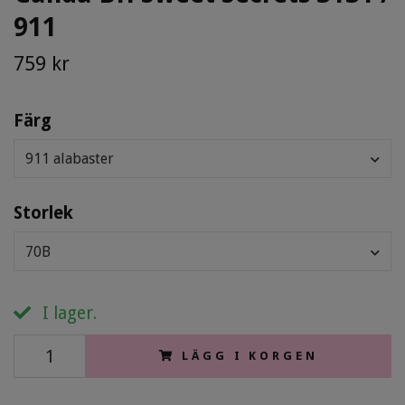
911
759 kr
Färg
911 alabaster
Storlek
70B
I lager.
LÄGG I KORGEN