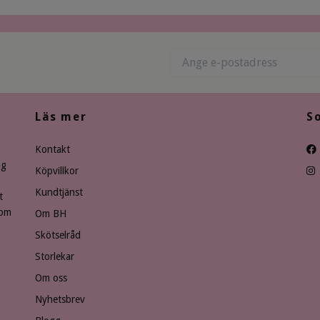
Läs mer
S
Kontakt
ng
Köpvillkor
Kundtjänst
t
som
Om BH
Skötselråd
Storlekar
Om oss
Nyhetsbrev