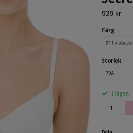
929 kr
Färg
911 alabast
Storlek
70A
I lager.
Dela