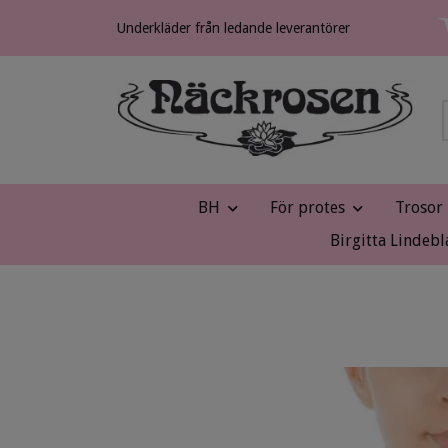
Underkläder från ledande leverantörer
BH
För protes
Trosor
Birgitta Lindebl