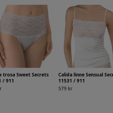
a trosa Sweet Secrets
Calida linne Sensual Sec
 / 911
11531 / 911
r
579 kr