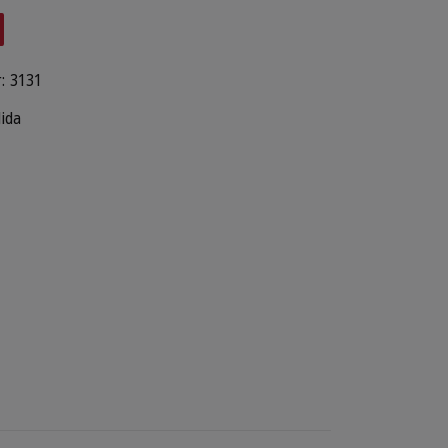
:
3131
lida