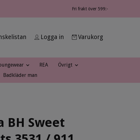
Fri frakt över 599:-
skelistan
Logga in
Varukorg
oungewear
REA
Övrigt
Badkläder man
a BH Sweet
ts 3531 / 911