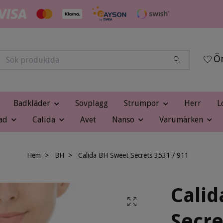
Ön
Badkläder
Sovplagg
Strumpor
Herr
L
ad
Calida
Avet
Nanso
Varumärken
Hem
BH
Calida BH Sweet Secrets 3531 / 911
Calid
Secre