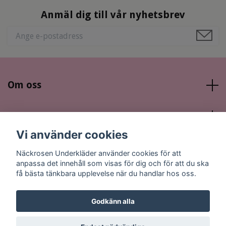
Anmäl dig till vår nyhetsbrev
Om oss
Läs mer
Vi använder cookies
Sociala medier
Näckrosen Underkläder använder cookies för att
anpassa det innehåll som visas för dig och för att du ska
få bästa tänkbara upplevelse när du handlar hos oss.
Godkänn alla
© 2026 Näckrosen Underkläder