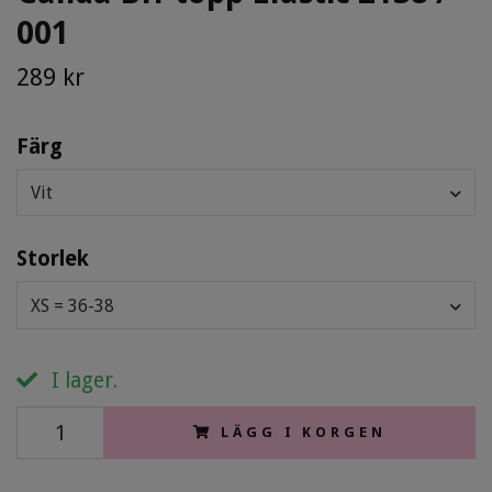
001
289 kr
Färg
Vit
Storlek
XS = 36-38
I lager.
LÄGG I KORGEN