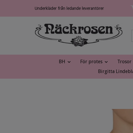
Underkläder från ledande leverantörer
BH
För protes
Trosor
Birgitta Lindebl