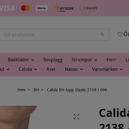
Ön
Badkläder
Sovplagg
Strumpor
Herr
L
ad
Calida
Avet
Nanso
Varumärken
Hem
BH
Calida BH-topp Elastic 2138 / 096
Calid
2138 