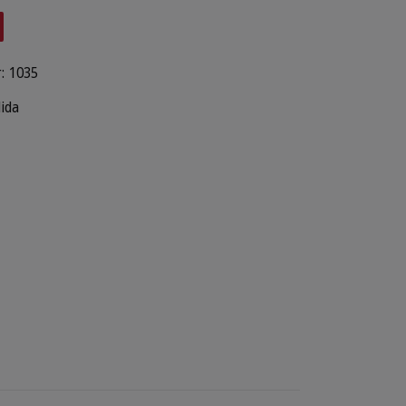
:
1035
lida