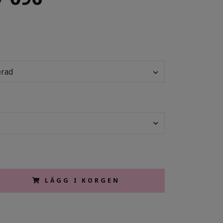
erad
LÄGG I KORGEN