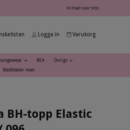
Fri frakt över 599:-
skelistan
Logga in
Varukorg
oungewear
REA
Övrigt
Badkläder man
a BH-topp Elastic
/ 096