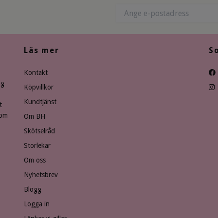
Läs mer
S
Kontakt
ng
Köpvillkor
Kundtjänst
t
som
Om BH
Skötselråd
Storlekar
Om oss
Nyhetsbrev
Blogg
Logga in