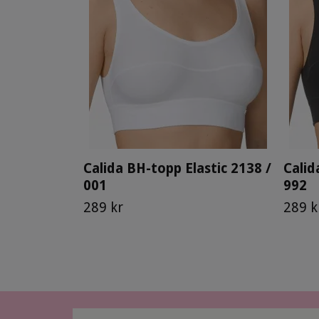
Calida BH-topp Elastic 2138 /
Calid
001
992
289 kr
289 k