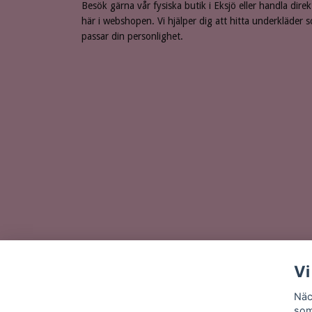
Besök gärna vår fysiska butik i Eksjö eller handla direk
här i webshopen. Vi hjälper dig att hitta underkläder 
passar din personlighet.
Vi
Näc
som