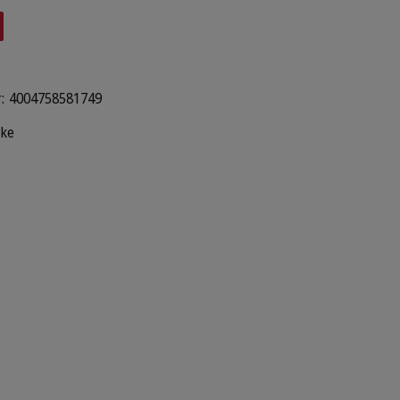
:
4004758581749
lke