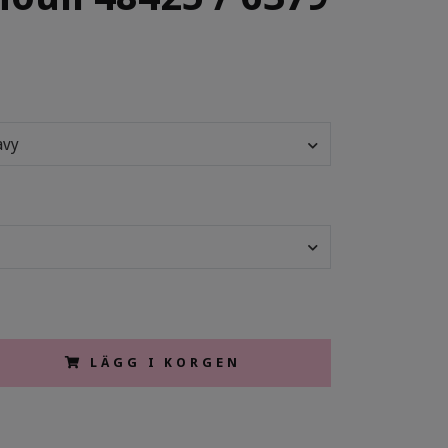
avy
LÄGG I KORGEN