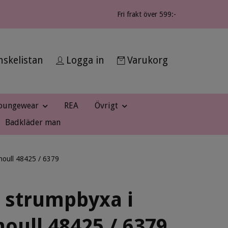
Fri frakt över 599:-
skelistan
Logga in
Varukorg
oungewear
REA
Övrigt
Badkläder man
noull 48425 / 6379
 strumpbyxa i
oull 48425 / 6379