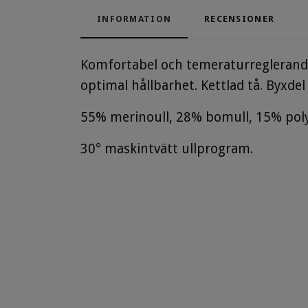
INFORMATION
RECENSIONER
Komfortabel och temeraturreglerande 
optimal hållbarhet. Kettlad tå. Byxde
55% merinoull, 28% bomull, 15% pol
30° maskintvätt ullprogram.