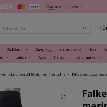
Ön
Badkläder
Sovplagg
Strumpor
Herr
L
ad
Calida
Avet
Nanso
Varumärken
ll och silke underställ för dam och herr online
Falke strumpbyxa i meri
Falke
merin