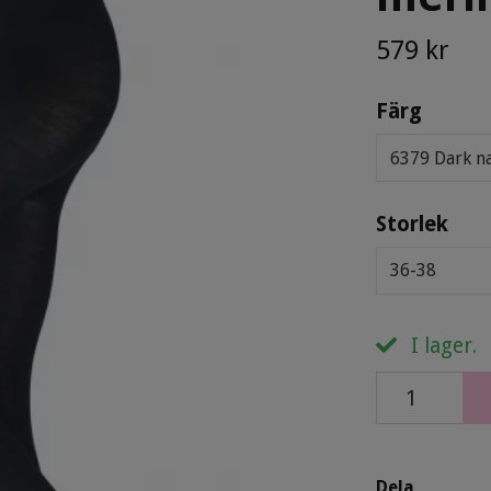
579 kr
Färg
6379 Dark n
Storlek
36-38
I lager.
Dela