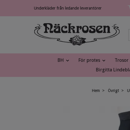
Underkläder från ledande leverantörer
BH
För protes
Trosor
Birgitta Lindebl
Hem
Övrigt
U