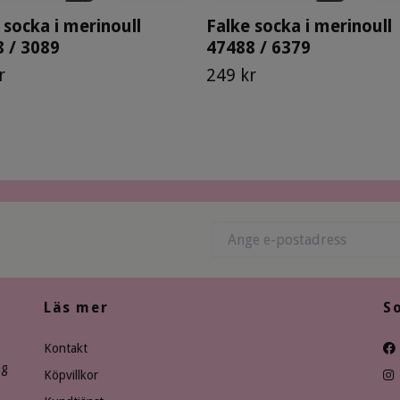
 socka i merinoull
Falke socka i merinoull
 / 3089
47488 / 6379
r
249 kr
Läs mer
S
Kontakt
ng
Köpvillkor