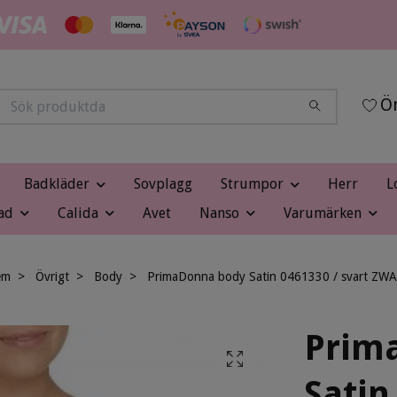
Ön
Badkläder
Sovplagg
Strumpor
Herr
L
ad
Calida
Avet
Nanso
Varumärken
em
Övrigt
Body
PrimaDonna body Satin 0461330 / svart ZWA
Prim
Satin