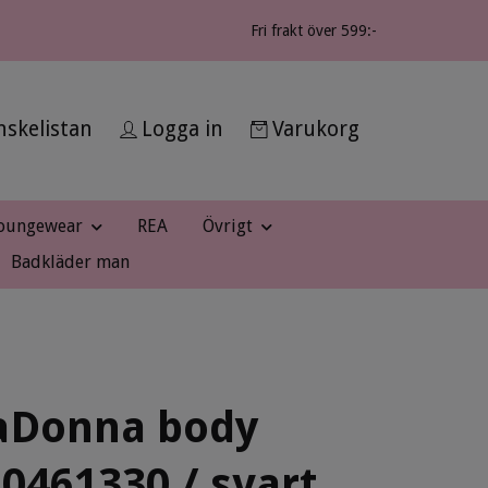
Fri frakt över 599:-
skelistan
Logga in
Varukorg
oungewear
REA
Övrigt
Badkläder man
aDonna body
 0461330 / svart