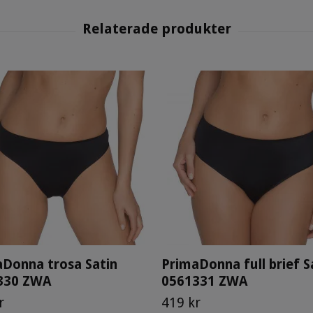
Donna trosa Satin
PrimaDonna full brief S
330 ZWA
0561331 ZWA
r
419 kr