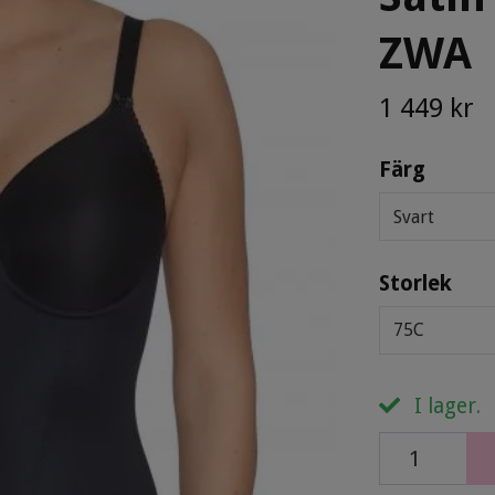
ZWA
1 449 kr
Färg
Svart
Storlek
75C
I lager.