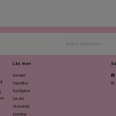
Läs mer
S
Kontakt
ng
Köpvillkor
Kundtjänst
t
som
Om BH
Skötselråd
Storlekar