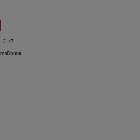
:
3147
imaDonna