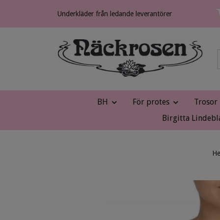
Underkläder från ledande leverantörer
BH
För protes
Trosor
Birgitta Lindebl
H