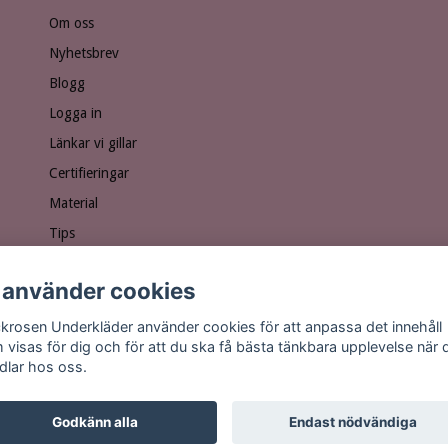
Om oss
Nyhetsbrev
Blogg
Logga in
Länkar vi gillar
Certifieringar
Material
Tips
Ge bort ett presentkort!
 använder cookies
Personuppgiftspolicy
Vanliga frågor
krosen Underkläder använder cookies för att anpassa det innehåll
 visas för dig och för att du ska få bästa tänkbara upplevelse när 
dlar hos oss.
Godkänn alla
Endast nödvändiga