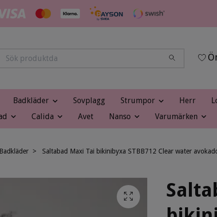
Ön
Badkläder
Sovplagg
Strumpor
Herr
L
ad
Calida
Avet
Nanso
Varumärken
Badkläder
Saltabad Maxi Tai bikinibyxa STBB712 Clear water avoka
Salta
bikin