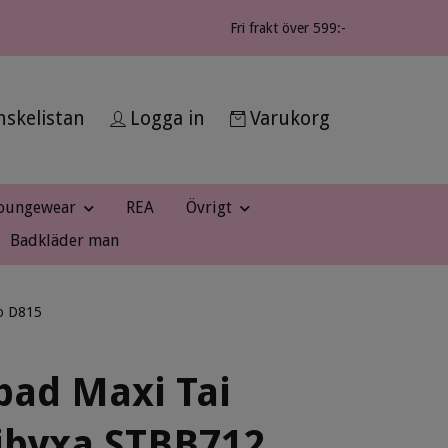
Fri frakt över 599:-
skelistan
Logga in
Varukorg
oungewear
REA
Övrigt
Badkläder man
do D815
bad Maxi Tai
ibyxa STBB712