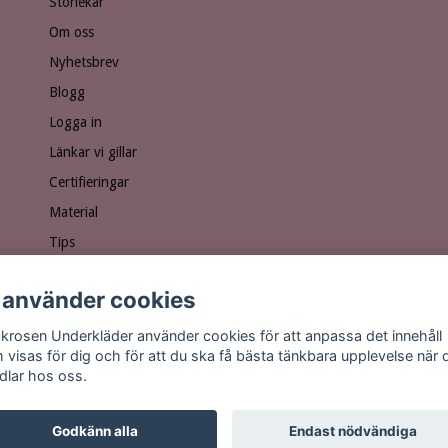
Storlekar
Om oss
Nyhetsbrev
Blogg
Logga in
Länkar vi gillar
Certifieringar
Material
Tips
Ge bort ett presentkort!
 använder cookies
Personuppgiftspolicy
Vanliga frågor
krosen Underkläder använder cookies för att anpassa det innehåll
 visas för dig och för att du ska få bästa tänkbara upplevelse när 
dlar hos oss.
Godkänn alla
Endast nödvändiga