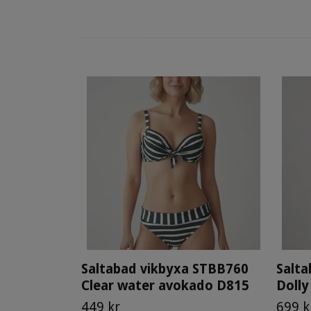
Saltabad vikbyxa STBB760
Salta
Clear water avokado D815
Dolly
449 kr
699 k