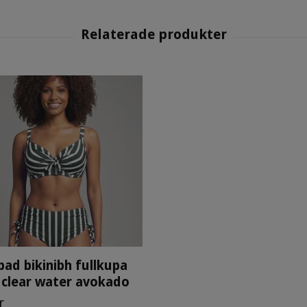
bad bikinibh fullkupa
 clear water avokado
r