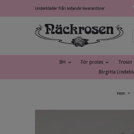
Underkläder från ledande leverantörer
BH
För protes
Trosor
Birgitta Lindebl
Hem