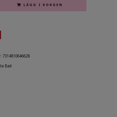
LÄGG I KORGEN
:
7314810646628
lta Bad