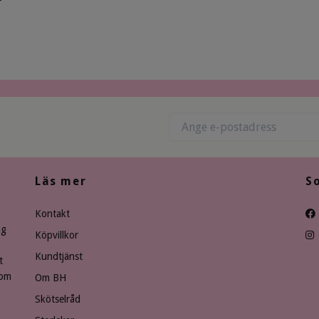
Läs mer
S
Kontakt
ng
Köpvillkor
Kundtjänst
t
som
Om BH
Skötselråd