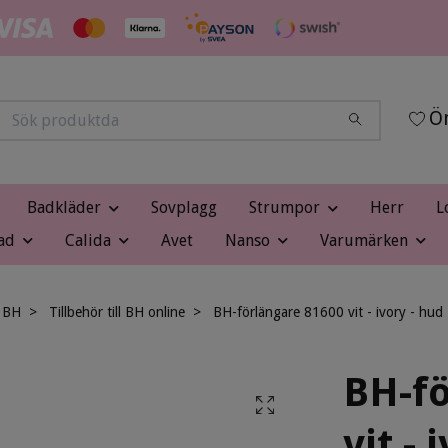
Ön
Badkläder
Sovplagg
Strumpor
Herr
L
ad
Calida
Avet
Nanso
Varumärken
BH
Tillbehör till BH online
BH-förlängare 81600 vit - ivory - hud 
BH-fö
vit - 