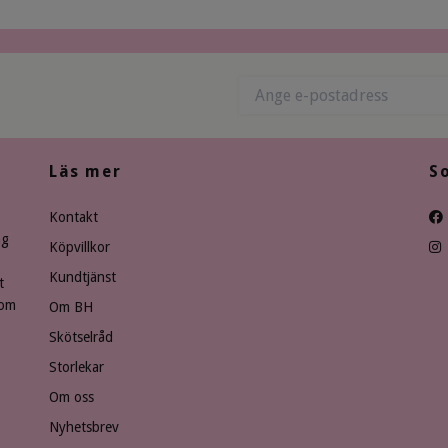
Läs mer
S
Kontakt
ng
Köpvillkor
Kundtjänst
t
som
Om BH
Skötselråd
Storlekar
Om oss
Nyhetsbrev