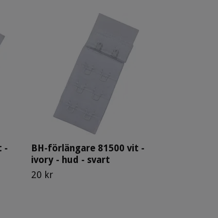
Skuldersko
149 kr
 -
BH-förlängare 81500 vit -
ivory - hud - svart
20 kr