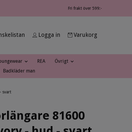
Fri frakt över 599:-
skelistan
Logga in
Varukorg
oungewear
REA
Övrigt
Badkläder man
- svart
rlängare 81600
ivory - hud - svart