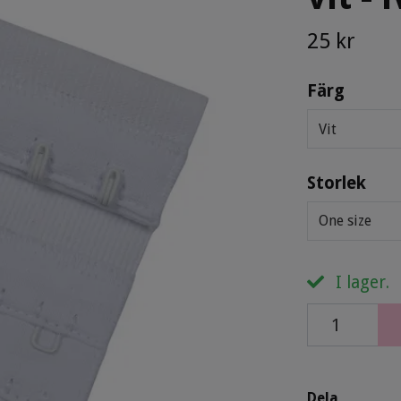
25 kr
Färg
Vit
Storlek
One size
I lager.
Dela