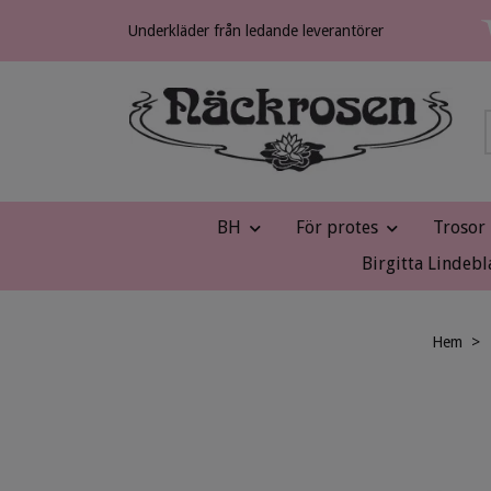
Underkläder från ledande leverantörer
BH
För protes
Trosor
Birgitta Lindebl
Hem