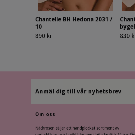
Chantelle BH Hedona 2031 /
Chan
10
bygel
890 kr
830 k
Anmäl dig till vår nyhetsbrev
Om oss
Näckrosen säljer ett handplockat sortiment av
underkläder och badkläder mm i hög kvalité. Vi har lå