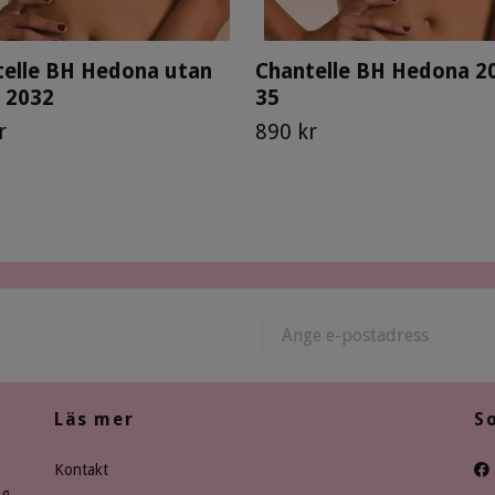
telle BH Hedona utan
Chantelle BH Hedona 20
 2032
35
r
890 kr
Läs mer
S
Kontakt
ng