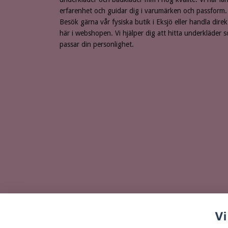
erfarenhet och guidar dig i varumärken och passform.
Besök gärna vår fysiska butik i Eksjö eller handla direk
här i webshopen. Vi hjälper dig att hitta underkläder 
passar din personlighet.
Vi