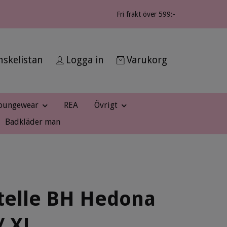
Fri frakt över 599:-
skelistan
Logga in
Varukorg
oungewear
REA
Övrigt
Badkläder man
telle BH Hedona
/ XJ