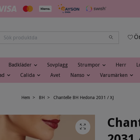
Ön
Badkläder
Sovplagg
Strumpor
Herr
L
ad
Calida
Avet
Nanso
Varumärken
Hem
BH
Chantelle BH Hedona 2031 / XJ
Chan
2031 