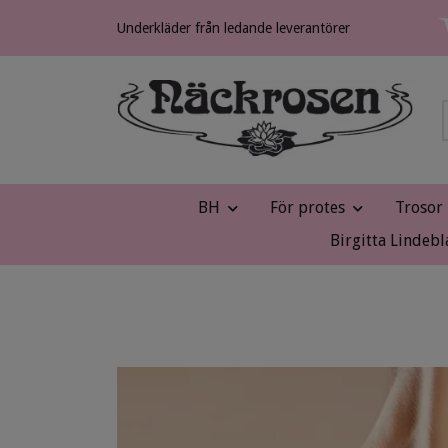
Underkläder från ledande leverantörer
BH
För protes
Trosor
Birgitta Lindebl