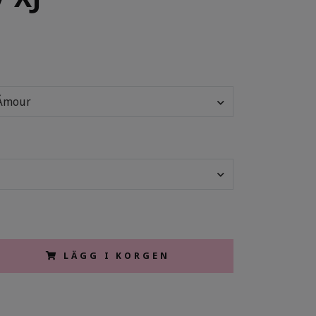
Ámour
LÄGG I KORGEN