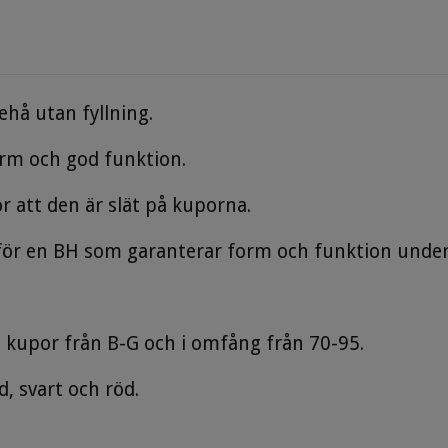
hå utan fyllning.
orm och god funktion.
r att den är slät på kuporna.
rför en BH som garanterar form och funktion under 
 i kupor från B-G och i omfång från 70-95.
d, svart och röd.