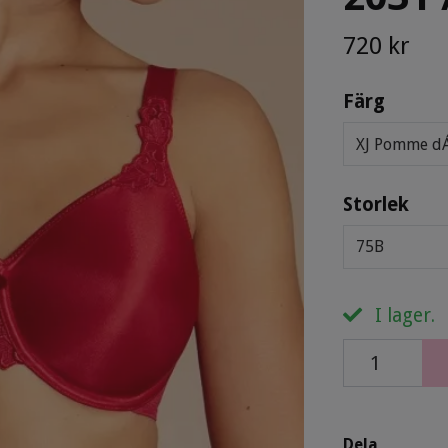
720 kr
Färg
XJ Pomme d
Storlek
75B
I lager.
Dela