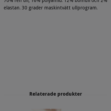
70% ren ull, 16% polyamid. 12% bomull och 2%
elastan. 30 grader maskintvätt ullprogram.