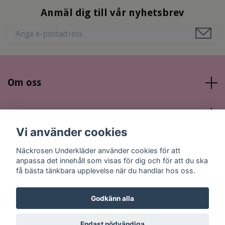
Anmäl dig till vår nyhetsbrev
Om oss
Läs mer
Vi använder cookies
Sociala medier
Näckrosen Underkläder använder cookies för att
anpassa det innehåll som visas för dig och för att du ska
få bästa tänkbara upplevelse när du handlar hos oss.
Godkänn alla
© 2026 Näckrosen Underkläder
Endast nödvändiga